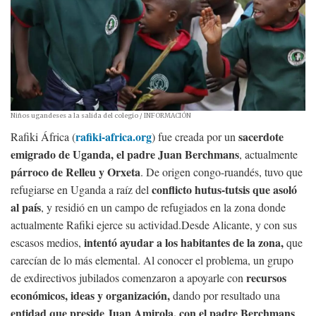
Niños ugandeses a la salida del colegio
/ INFORMACIÓN
rafiki-africa.org
sacerdote
Rafiki África (
) fue creada por un
emigrado de Uganda, el padre Juan Berchmans
, actualmente
párroco de Relleu y Orxeta
. De origen congo-ruandés, tuvo que
conflicto hutus-tutsis que asoló
refugiarse en Uganda a raíz del
al país
, y residió en un campo de refugiados en la zona donde
actualmente Rafiki ejerce su actividad.Desde Alicante, y con sus
intentó ayudar a los habitantes de la zona,
escasos medios,
que
carecían de lo más elemental. Al conocer el problema, un grupo
recursos
de exdirectivos jubilados comenzaron a apoyarle con
económicos, ideas y organización,
dando por resultado una
entidad que preside
Juan Amirola
, con el padre Berchmans