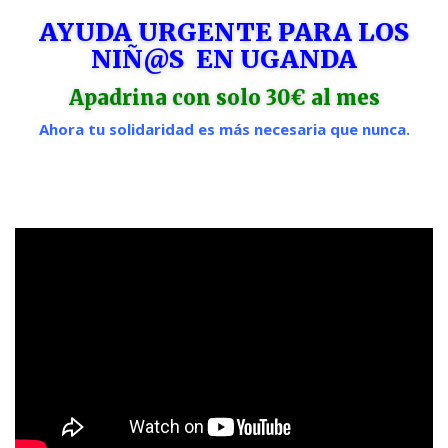
AYUDA URGENTE PARA LOS
NIÑ@S EN UGANDA
Apadrina con solo 30€ al mes
Ahora tu solidaridad es más necesaria que nunca.