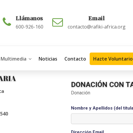
Llámanos
Email
600-926-160
contacto@rafiki-africa.org
Multimedia
Noticias
Contacto
Hazte Voluntario
ARIA
DONACIÓN CON TAR
ca
Donación
Nombre y Apellidos (del titular
1540
Dirección Email