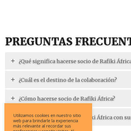
PREGUNTAS FRECUEN
¿Qué significa hacerse socio de Rafiki Áfric
¿Cuál es el destino de la colaboración?
¿Cómo hacerse socio de Rafiki África?
Utilizamos cookies en nuestro sitio
¿Cómo es la relación de Rafiki África con su
web para brindarle la experiencia
más relevante al recordar sus