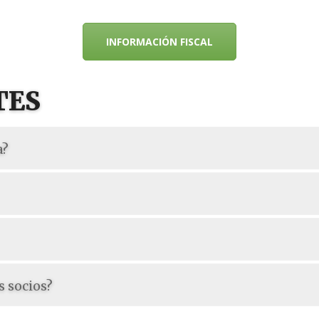
INFORMACIÓN FISCAL
TES
a?
s socios?