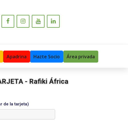
Apadrina
Hazte Socio
Área privada
JETA - Rafiki África
 de la tarjeta)