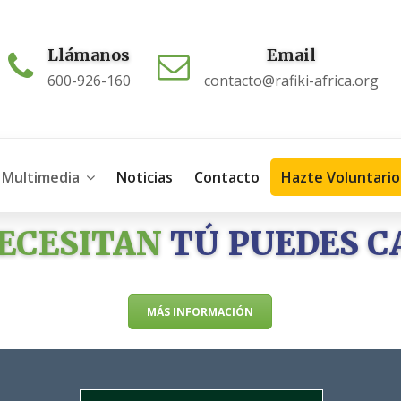
Llámanos
Email
600-926-160
contacto@rafiki-africa.org
Multimedia
Noticias
Contacto
Hazte Voluntario
ECESITAN
TÚ PUEDES C
MÁS INFORMACIÓN