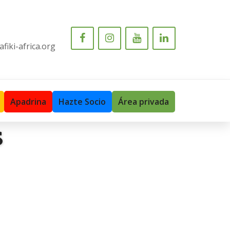
fiki-africa.org
Apadrina
Hazte Socio
Área privada
S