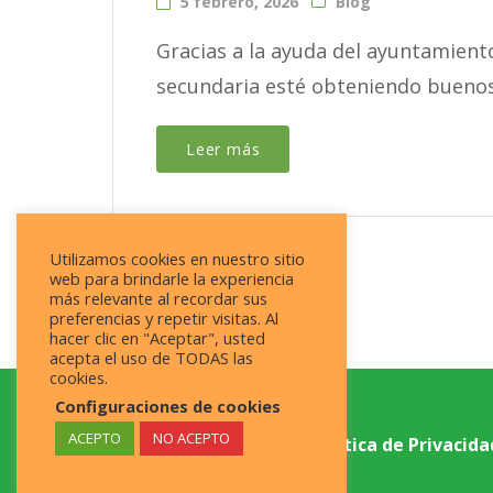
5 febrero, 2026
Blog
Gracias a la ayuda del ayuntamient
secundaria esté obteniendo buenos r
Leer más
Utilizamos cookies en nuestro sitio
web para brindarle la experiencia
más relevante al recordar sus
preferencias y repetir visitas. Al
hacer clic en "Aceptar", usted
acepta el uso de TODAS las
cookies.
Configuraciones de cookies
ACEPTO
NO ACEPTO
@2009 RAFIKI ÁFRICA
|
Política de Privacida
fiscal