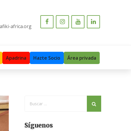
fiki-africa.org
Apadrina
Hazte Socio
Área privada
Síguenos