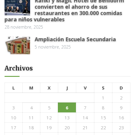
Rafiki y Magic Hotel de Benidorm
convierten el ahorro de sus
restaurantes en 300.000 comidas
para niños vulnerables
28 noviembre, 2025
Ampliación Escuela Secundaria
5 noviembre, 2025
Archivos
L
M
X
J
V
S
D
1
2
3
4
5
6
7
8
9
10
11
12
13
14
15
16
17
18
19
20
21
22
23