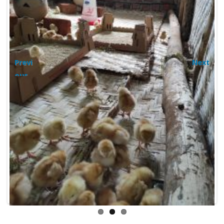
Previ
Next
ous